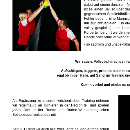
Rückschlagspiele. Zwei Mann
dabei auf einem durch ein Ne
ist es, einen Ball so über d
gegnerischen Spielfeldhälft
Fehler begeht. Eine Mannsch
ihn zurückzuspielen. Ein etw
volley gespielt (daher kom
Körperteil berührt werden, je
Hände oder Arme verwendet.
- so sachlich und unspektakul
Wir sagen
:
Volleyball macht einf
A
ufschlagen, baggern, pritschen, schmett
egal ob in der Halle, auf Sand, im Training u
Komm vorbei und erlebe es se
Als Ergänzung zu unserem wöchentlichen Training nehmen
wir regelmäßig an Turnieren in der Region teil und spielen
jedes Jahr in der Runde des Baden-Württembergischen
Betriebssportverbandes mit.
Seit 2011 sind wir auch alle zwei Jahre bei den europäischen