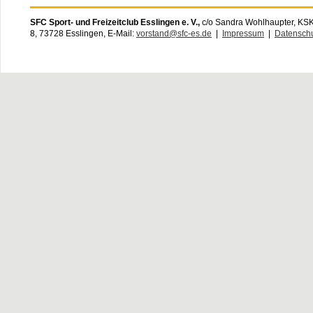
SFC
Sport- und Freizeitclub Esslingen e. V.,
c/o Sandra Wohlhaupter, KSK
8, 73728 Esslingen, E-Mail:
vorstand@sfc-es.de
|
Impressum
|
Datensch